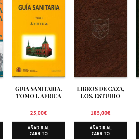
Y
GUIA SANITARIA.
LIBROS DE CAZA,
TOMO I. AFRICA
LOS. ESTUDIO
BIBLIOGRAFICO
CINEGETICO
25,00
€
185,00
€
(HASTA
DICIEMBRE DE
AÑADIR AL
AÑADIR AL
1.999)
CARRITO
CARRITO