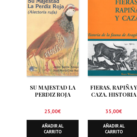
SU MAJESTAD LA
FIERAS, RAPIÑA 
PERDIZ ROJA
CAZA. HISTORIA
(ALECTORIS RUFA)
DE LA FAUNA DE
ARAGON
25,00
€
35,00
€
AÑADIR AL
AÑADIR AL
CARRITO
CARRITO