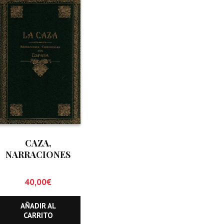
CAZA,
NARRACIONES
CINEGETICAS POR
ESPAÑA, LA
40,00
€
AÑADIR AL
CARRITO