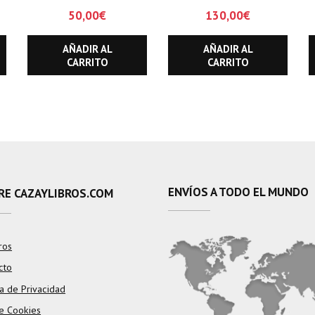
GENTES Y SUS
ESPAÑA MEDIAVAL
50,00
€
130,00
€
CULTURAS
Y EXTREMADURA.
ASPECTOS
AÑADIR AL
AÑADIR AL
HISTORICO-
CARRITO
CARRITO
GEOGRAFICOS Y
CAZA, LOS
ENVÍOS A TODO EL MUNDO
RE CAZAYLIBROS.COM
ros
cto
ca de Privacidad
e Cookies