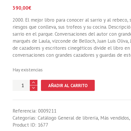
390,00
€
2000. El mejor libro para conocer al sarrio y al rebeco,
riesgos que conlleva, sus trofeos y su cocina. Descripció
sarrio en el parque. Conversaciones del autor con gran
marqués de Laula, vizconde de Belloch, Juan Luis Oliva, Jo
de cazadores y escritores cinegéticos divide el libro en 
conversaciones con grandes cazadores y guardas de es
Hay existencias
CONVERSACIONES
AÑADIR AL CARRITO
CON
CAZADORES
DE
Referencia:
0009211
SARRIOS
Categorías:
Catálogo General de librería
,
Más vendidos
Y
Product ID:
1677
REBECOS