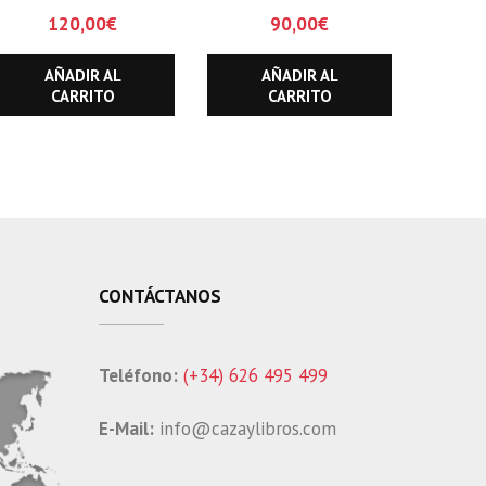
SOLEDAD Y
recuerdos de un
120,00
€
90,00
€
ESFUERZO
cazador
AÑADIR AL
AÑADIR AL
CARRITO
CARRITO
CONTÁCTANOS
Teléfono:
(+34) 626 495 499
E-Mail:
info@cazaylibros.com