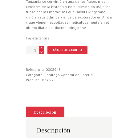
Tanzania se convirtió en una de las frases mas
célebres de la historia, y no hubiese sido así, si no
fuese por las maravillas que David Livingstone
vivió en sus últimos 7 años de explorador en Africa
y que vienen recopiladas meticulosamente en el
último diario del doctor Livingstone.
Hay existencias
ULTIMO
AÑADIR AL CARRITO
DIARIO
DEL
DOCTOR
LIVINGSTONE,
Referencia:
0008943
EL
Categoría:
Catálogo General de librería
cantidad
Product ID:
1657
Descripción
Descripción