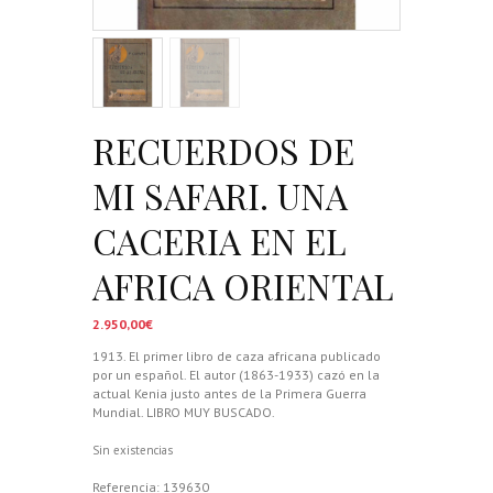
RECUERDOS DE
MI SAFARI. UNA
CACERIA EN EL
AFRICA ORIENTAL
2.950,00
€
1913. El primer libro de caza africana publicado
por un español. El autor (1863-1933) cazó en la
actual Kenia justo antes de la Primera Guerra
Mundial. LIBRO MUY BUSCADO.
Sin existencias
Referencia:
139630