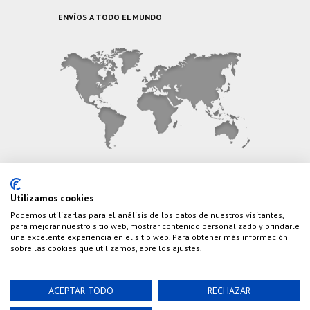
ENVÍOS A TODO EL MUNDO
CONTÁCTANOS
Utilizamos cookies
Podemos utilizarlas para el análisis de los datos de nuestros visitantes,
Teléfono:
(+34) 626 495 499
para mejorar nuestro sitio web, mostrar contenido personalizado y brindarle
una excelente experiencia en el sitio web. Para obtener más información
E-Mail:
info@cazaylibros.com
sobre las cookies que utilizamos, abre los ajustes.
ACEPTAR TODO
RECHAZAR
Powered by©
Nao Grupo de Comunicación, S.L.
©