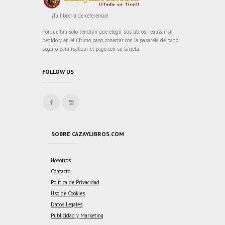
¡Tu librería de referencia!
Porque tan solo tendrán que elegir sus libros, realizar su
pedido y en el último paso, conectar con la pasarela de pago
seguro para realizar el pago con su tarjeta.
FOLLOW US
SOBRE CAZAYLIBROS.COM
Nosotros
Contacto
Política de Privacidad
Uso de Cookies
Datos Legales
Publicidad y Marketing