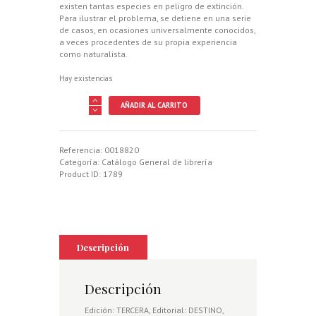
existen tantas especies en peligro de extinción.
Para ilustrar el problema, se detiene en una serie
de casos, en ocasiones universalmente conocidos,
a veces procedentes de su propia experiencia
como naturalista.
Hay existencias
NATURALEZA
AÑADIR AL CARRITO
EN
PELIGRO,
LA.
CAUSAS
Referencia:
0018820
Y
Categoría:
Catálogo General de librería
CONSECUENCIAS
Product ID:
1789
DE
LA
EXTINCION
DE
ESPECIES
cantidad
Descripción
Descripción
Edición: TERCERA, Editorial: DESTINO,