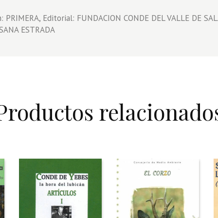
TRATAMIENTO
DE
n: PRIMERA, Editorial: FUNDACION CONDE DEL VALLE DE SA
LA
RESANA ESTRADA
FAUNA
EN
EL
AMBITO
FORESTAL.
ORNITOFAUNA
Productos relacionado
CINEGETICA
cantidad