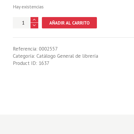
Hay existencias
APUNTES
AÑADIR AL CARRITO
SOBRE:
ZOOLOGIA
Y
Referencia:
0002557
ENTOMOLOGIA
Categoría:
Catálogo General de librería
EN
Product ID:
1637
LA
E.T.S.
DE
INGENIEROS
DE
MONTES
DE
MADRID.
SIGNIFICADO
Y