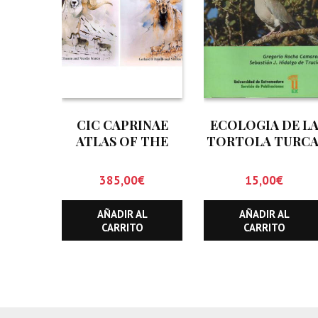
CIC CAPRINAE
ECOLOGIA DE L
ATLAS OF THE
TORTOLA TURCA
WORLD (DOS
STREPTOPELIA
TOMOS)
DECAOCTO
385,00
€
15,00
€
AÑADIR AL
AÑADIR AL
CARRITO
CARRITO