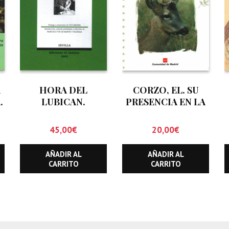
A
HORA DEL
CORZO, EL. SU
.
LUBICAN.
PRESENCIA EN LA
ARTICULOS I, LA
COMUNIDAD DE
MADRID
45,00
€
20,00
€
AÑADIR AL
AÑADIR AL
CARRITO
CARRITO