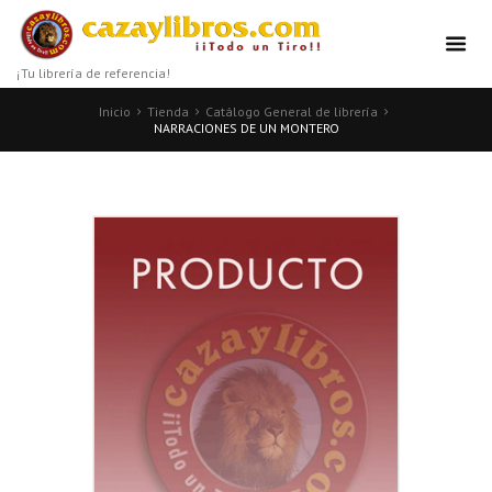
¡Tu librería de referencia!
Inicio
Tienda
Catálogo General de librería
NARRACIONES DE UN MONTERO