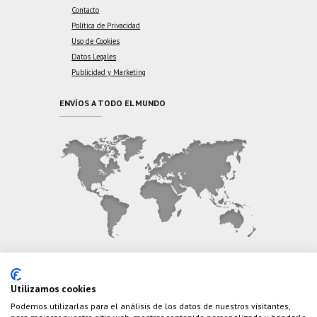
Contacto
Política de Privacidad
Uso de Cookies
Datos Legales
Publicidad y Marketing
ENVÍOS A TODO EL MUNDO
CONTÁCTANOS
Utilizamos cookies
Podemos utilizarlas para el análisis de los datos de nuestros visitantes,
Teléfono:
(+34) 626 495 499