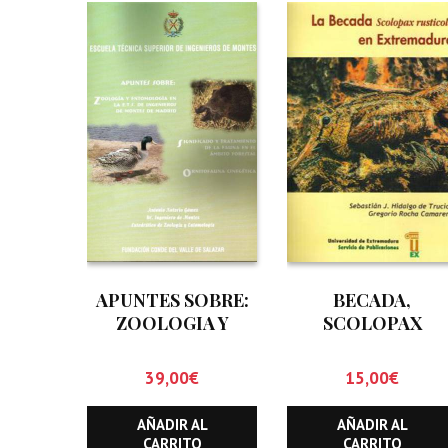
APUNTES SOBRE:
BECADA,
ZOOLOGIA Y
SCOLOPAX
ENTOMOLOGIA EN
RUSTICOLA. EN
LA E.T.S. DE
EXTREMADURA,
39,00
€
15,00
€
INGENIEROS DE
LA
MONTES DE
AÑADIR AL
AÑADIR AL
MADRID.
CARRITO
CARRITO