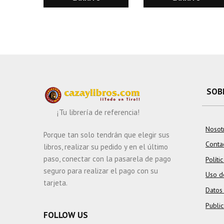
SIGNIFICADO Y
TRATAMIENTO DE
LA FAUNA EN EL
AMBITO
FORESTAL.
ORNITOFAUNA
CINEGETICA
SOB
¡Tu librería de referencia!
Nosot
Porque tan solo tendrán que elegir sus
Conta
libros, realizar su pedido y en el último
paso, conectar con la pasarela de pago
Políti
seguro para realizar el pago con su
Uso d
tarjeta.
Datos
Publi
FOLLOW US