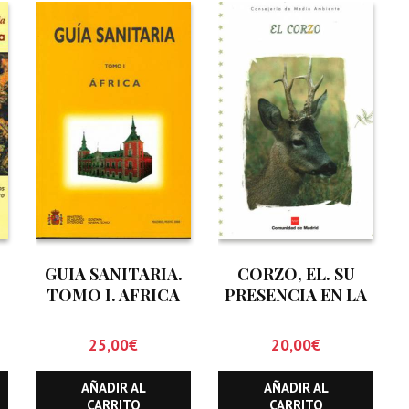
GUIA SANITARIA.
CORZO, EL. SU
TOMO I. AFRICA
PRESENCIA EN LA
COMUNIDAD DE
MADRID
25,00
€
20,00
€
AÑADIR AL
AÑADIR AL
CARRITO
CARRITO