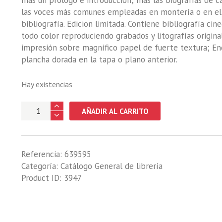
más un prólogo e introducción; más las biografías de ca
las voces más comunes empleadas en montería o en el 
bibliografía. Edicion limitada. Contiene bibliografía cine
todo color reproduciendo grabados y litografías origina
impresión sobre magnífico papel de fuerte textura; En
plancha dorada en la tapa o plano anterior.
Hay existencias
ESCENAS
AÑADIR AL CARRITO
DE
CAZA
cantidad
Referencia:
639595
Categoría:
Catálogo General de librería
Product ID:
3947