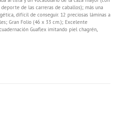
da artista y un vocabulario de la caza mayor (con
deporte de las carreras de caballos); más una
gética, difícil de conseguir. 12 preciosas láminas a
les; Gran Folio (46 x 33 cm.); Excelente
cuadernación Guaflex imitando piel chagrén,