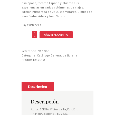
esa época, recorrió España y plasmó sus
experiencias en varios volúmenes de viajes.
Edición numerada de 2500 ejemplares. Dibujos de
Juan Carlos Arbex y Juan Varela
Hay existencias
EPISTOLARIO
AÑADIR AL CARRITO
DE
UN
APRENDIZ
DE
Referencia:
913707
MONTERO
Categoría:
Catálogo General de librería
Y
Product ID:
5140
OTROS
PAPELES
cantidad
Descripción
Descripción
Autor: SERNA, Victor de la, Edición:
PRIMERA, Editorial: EL VISO,