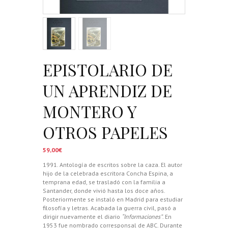
EPISTOLARIO DE
UN APRENDIZ DE
MONTERO Y
OTROS PAPELES
59,00
€
1991. Antología de escritos sobre la caza. El autor
hijo de la celebrada escritora Concha Espina, a
temprana edad, se trasladó con la familia a
Santander, donde vivió hasta los doce años.
Posteriormente se instaló en Madrid para estudiar
filosofía y letras. Acabada la guerra civil, pasó a
dirigir nuevamente el diario
“Informaciones”
. En
1953 fue nombrado corresponsal de ABC. Durante