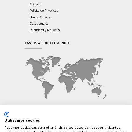
Contacto
Política de Privacidad
Uso de Cookies
Datos Legales
Publicidad y Marketing
ENVÍOS A TODO EL MUNDO
CONTÁCTANOS
Utilizamos cookies
Podemos utilizarlas para el análisis de los datos de nuestros visitantes,
Teléfono:
(+34) 626 495 499