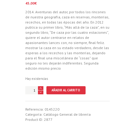
45,00
€
2014. Aventuras del autor, por todos los rincones
de nuestra geografía, caza en reservas, monterías,
recechos, en todas las épocas del año. En 2012
publica su primer libro, “Más allá de la caza”, en su
segundo libro, “De caza por las cuatro estaciones”,
quiere el autor centrarse en relatos de
apasionantes lances con, no siempre, final feliz.
mostrar la caza en su estado verdadero, desde las
esperas a los recechos y las monterías, dejando
para el final una miscelánea de “cosas” que
seguro no les dejarán indiferentes. Segunda
edición mismo precio
Hay existencias
DE
AÑADIR AL CARRITO
CAZA
POR
LAS
CUATRO
Referencia:
0145220
ESTACIONES,
Categoría:
Catálogo General de librería
CAZANDO
Product ID:
2877
EN
ESPAÑA.
UN