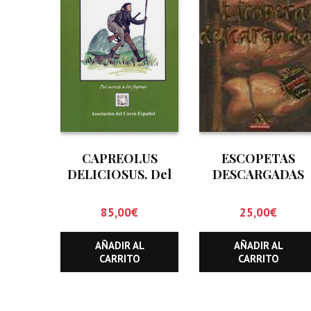
CAPREOLUS
ESCOPETAS
DELICIOSUS. Del
DESCARGADAS
monte a los fogones
85,00
€
25,00
€
AÑADIR AL
AÑADIR AL
CARRITO
CARRITO