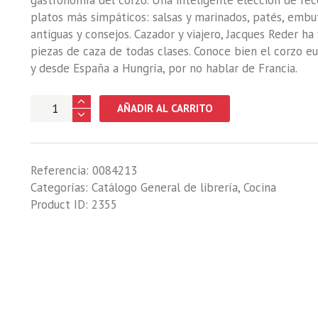
gastronomía del corzo. Una inteligente elección de recet
platos más simpáticos: salsas y marinados, patés, embu
antiguas y consejos. Cazador y viajero, Jacques Reder h
piezas de caza de todas clases. Conoce bien el corzo e
y desde España a Hungría, por no hablar de Francia.
CORZO.
AÑADIR AL CARRITO
COCINA
Y
SABORES,
Referencia:
0084213
EL
Categorías:
Catálogo General de librería
,
Cocina
cantidad
Product ID:
2355