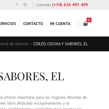
(+34) 626 495 499
Llamadas
0
ERVICIOS
CONTACTO
MI CUENTA
eral de librería
CORZO. COCINA Y SABORES, EL
SABORES, EL
 se ofrece voluntario para los fogones. Recetas de
rimer libro dedicado exclusivamente a la