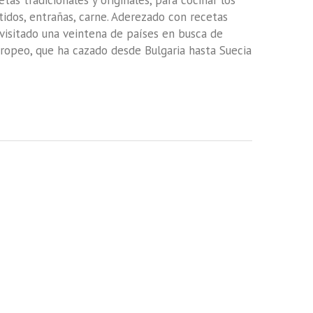
as tradicionales y originales, para cocinar los
tidos, entrañas, carne. Aderezado con recetas
a visitado una veintena de países en busca de
uropeo, que ha cazado desde Bulgaria hasta Suecia