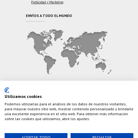
Publicidad y Marketing
ENVÍOS A TODO EL MUNDO
CONTÁCTANOS
Utilizamos cookies
Podemos utilizarlas para el análisis de los datos de nuestros visitantes,
Teléfono:
(+34) 626 495 499
para mejorar nuestro sitio web, mostrar contenido personalizado y brindarle
una excelente experiencia en el sitio web. Para obtener más información
E-Mail:
info@cazaylibros.com
sobre las cookies que utilizamos, abre los ajustes.
ACEPTAR TODO
RECHAZAR