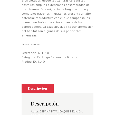
archipiélagos, desde las llanuras cerealistas
hasta las amplias extensiones desarboladas de
los páramos. Este migrante de largo recorrido y
complejos patrones migratorios presenta un alto
potencial reproductivo con el que compensa las
numerosas bajas que sufre a manos de los
depredadores. La caza abusiva y la transformación
del hábitat son algunas de sus principales
amenazas.
Sin existencias
Referencia:
691010
Categoría:
Catálogo General de librería
Product ID:
4140
Descripción
Descripción
Autor: ESPAÑA PAYA, JOAQUIN, Edición: