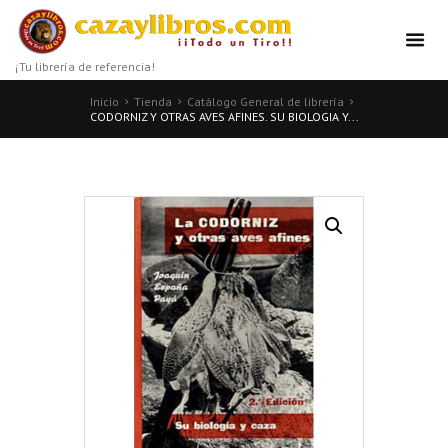
¡Tu librería de referencia!
Inicio
Tienda
Catálogo General de librería
CODORNIZ Y OTRAS AVES AFINES. SU BIOLOGIA Y...