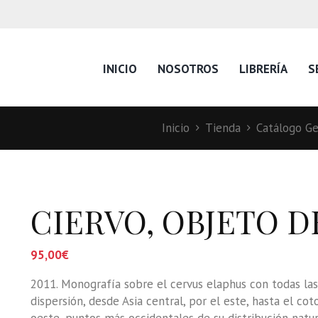
INICIO
NOSOTROS
LIBRERÍA
S
Inicio
Tienda
Catálogo Ge
CIERVO, OBJETO D
95,00
€
2011. Monografía sobre el cervus elaphus con todas la
dispersión, desde Asia central, por el este, hasta el cot