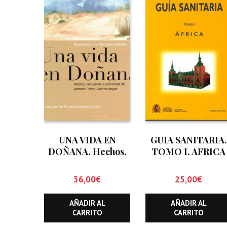
UNA VIDA EN
GUIA SANITARIA.
DOÑANA. Hechos,
TOMO I. AFRICA
recuerdos y
anécdotas de
36,00
€
25,00
€
Antonio Chico.
Guarda Mayor
AÑADIR AL
AÑADIR AL
CARRITO
CARRITO