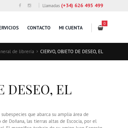
(+34) 626 495 499
Llamadas
0
ERVICIOS
CONTACTO
MI CUENTA
neral de librería
CIERVO, OBJETO DE DESEO, EL
E DESEO, EL
s subespecies que abarca su amplia área de
o de Doñana, las tierras altas de Escocia, por el