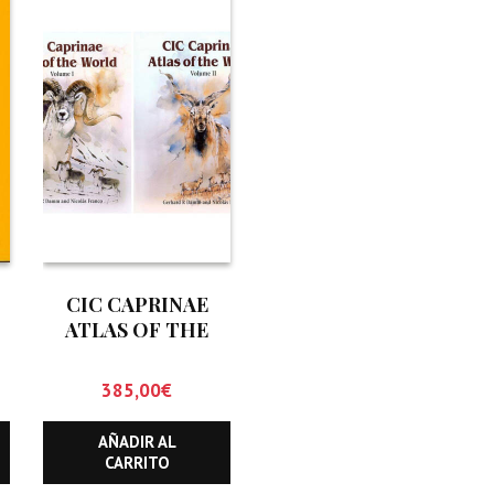
CIC CAPRINAE
ATLAS OF THE
WORLD (DOS
TOMOS)
385,00
€
AÑADIR AL
CARRITO