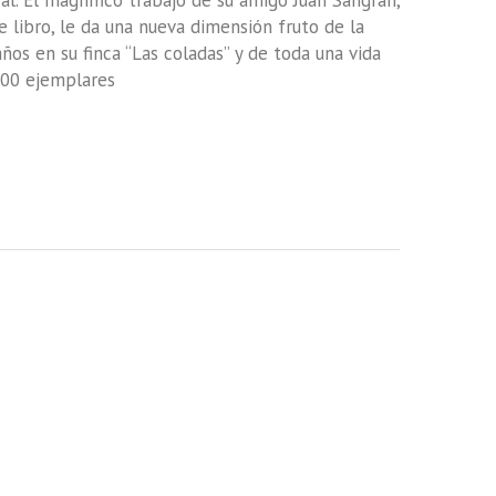
al. El magnífico trabajo de su amigo Juan Sangrán,
 libro, le da una nueva dimensión fruto de la
os en su finca “Las coladas” y de toda una vida
500 ejemplares