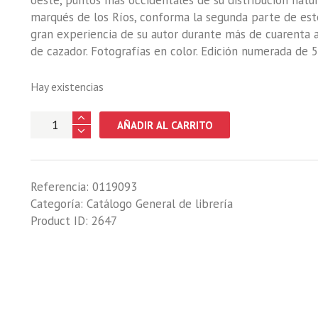
oeste, puntos más occidentales de su distribución natur
marqués de los Ríos, conforma la segunda parte de este
gran experiencia de su autor durante más de cuarenta añ
de cazador. Fotografías en color. Edición numerada de 
Hay existencias
CIERVO,
AÑADIR AL CARRITO
OBJETO
DE
DESEO,
Referencia:
0119093
EL
Categoría:
Catálogo General de librería
cantidad
Product ID:
2647