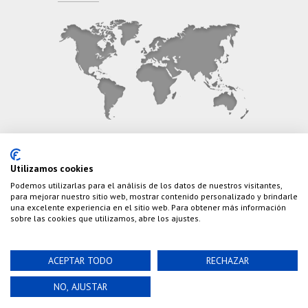
CONTÁCTANOS
Utilizamos cookies
Podemos utilizarlas para el análisis de los datos de nuestros visitantes,
Teléfono:
(+34) 626 495 499
para mejorar nuestro sitio web, mostrar contenido personalizado y brindarle
una excelente experiencia en el sitio web. Para obtener más información
E-Mail:
info@cazaylibros.com
sobre las cookies que utilizamos, abre los ajustes.
ACEPTAR TODO
RECHAZAR
Powered by©
Nao Grupo de Comunicación, S.L.
©
NO, AJUSTAR
2020 Cazaylibros.com ¡Todo Un Tiro!, todos los
derechos reservados.