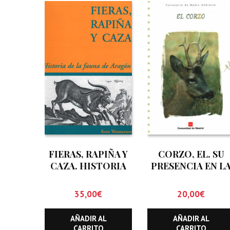
FIERAS, RAPIÑA Y
CORZO, EL. SU
CAZA. HISTORIA
PRESENCIA EN L
DE LA FAUNA DE
COMUNIDAD DE
ARAGON
MADRID
35,00
€
20,00
€
AÑADIR AL
AÑADIR AL
CARRITO
CARRITO