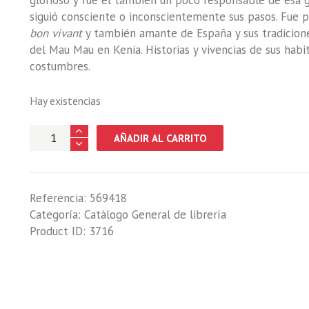
glorioso y fue él también un poco responsable de esa 
siguió consciente o inconscientemente sus pasos. Fue per
bon vivant
y también amante de España y sus tradiciones
del Mau Mau en Kenia. Historias y vivencias de sus habit
costumbres.
Hay existencias
ALGO
AÑADIR AL CARRITO
DE
VALOR
cantidad
Referencia:
569418
Categoría:
Catálogo General de librería
Product ID:
3716