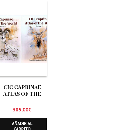
CIC CAPRINAE
ATLAS OF THE
WORLD (DOS
TOMOS)
385,00
€
AÑADIR AL
CARRITO