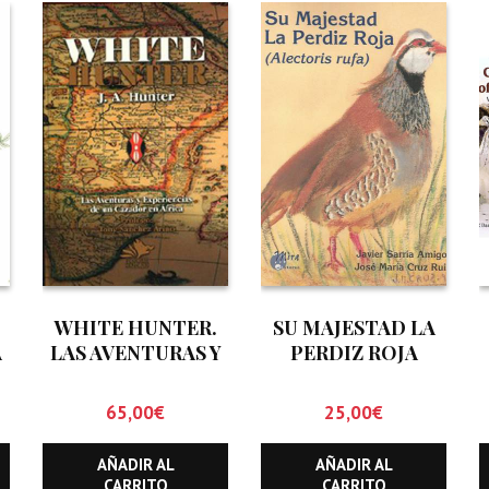
WHITE HUNTER.
SU MAJESTAD LA
A
LAS AVENTURAS Y
PERDIZ ROJA
EXPERIENCIAS DE
(ALECTORIS RUFA)
UN CAZADOR EN
65,00
€
25,00
€
AFRICA.
AÑADIR AL
AÑADIR AL
CARRITO
CARRITO