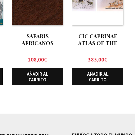
Y
SAFARIS
CIC CAPRINAE
AFRICANOS
ATLAS OF THE
WORLD (DOS
TOMOS)
108,00
€
385,00
€
AÑADIR AL
AÑADIR AL
CARRITO
CARRITO