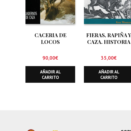
CACERIA DE
FIERAS, RAPIÑA 
LOCOS
CAZA. HISTORIA
DE LA FAUNA DE
ARAGON
90,00
€
35,00
€
AÑADIR AL
AÑADIR AL
CARRITO
CARRITO