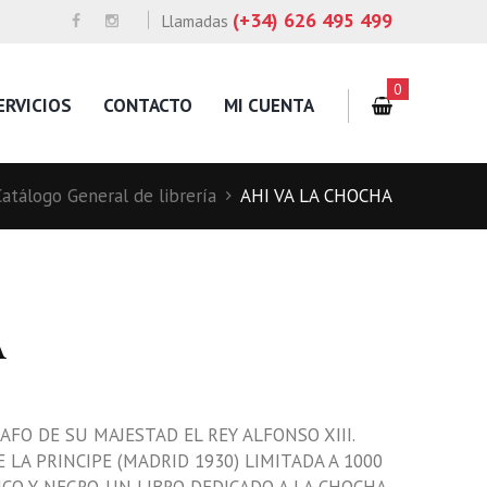
(+34) 626 495 499
Llamadas
0
ERVICIOS
CONTACTO
MI CUENTA
Catálogo General de librería
AHI VA LA CHOCHA
A
FO DE SU MAJESTAD EL REY ALFONSO XIII.
 LA PRINCIPE (MADRID 1930) LIMITADA A 1000