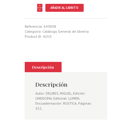
VIEJAS
AÑADIR AL CARRITO
HISTORIAS
DE
CASTILLA
LA
Referencia:
693838
VIEJA
Categoría:
Catálogo General de librería
cantidad
Product ID:
4150
Descripción
Descripción
Autor: DELIBES, MIGUEL, Edición:
UNDECIMA, Editorial: LUMEN,
Encuadernación: RUSTICA, Páginas:
152,