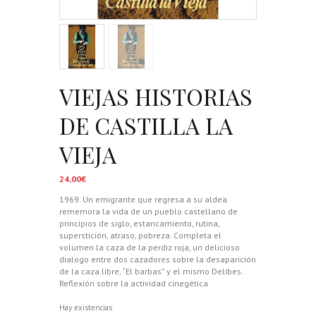
VIEJAS HISTORIAS
DE CASTILLA LA
VIEJA
24,00
€
1969. Un emigrante que regresa a su aldea
rememora la vida de un pueblo castellano de
principios de siglo, estancamiento, rutina,
superstición, atraso, pobreza. Completa el
volumen la caza de la perdiz roja, un delicioso
dialogo entre dos cazadores sobre la desaparición
de la caza libre, “El barbas” y el mismo Delibes.
Reflexión sobre la actividad cinegética
Hay existencias