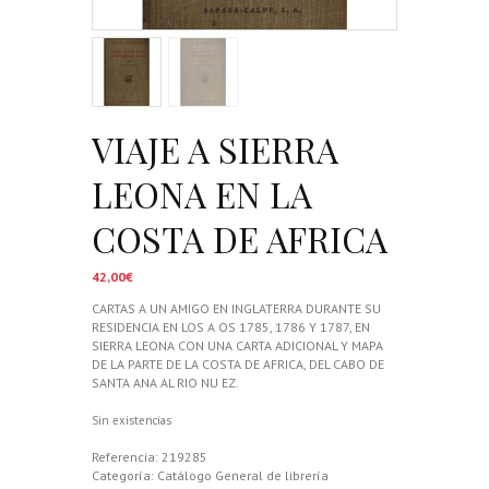
VIAJE A SIERRA
LEONA EN LA
COSTA DE AFRICA
42,00
€
CARTAS A UN AMIGO EN INGLATERRA DURANTE SU
RESIDENCIA EN LOS A OS 1785, 1786 Y 1787, EN
SIERRA LEONA CON UNA CARTA ADICIONAL Y MAPA
DE LA PARTE DE LA COSTA DE AFRICA, DEL CABO DE
SANTA ANA AL RIO NU EZ.
Sin existencias
Referencia:
219285
Categoría:
Catálogo General de librería