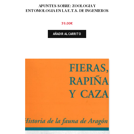
APUNTES SOBRE: ZOOLOGIA Y
ENTOMOLOGIA EN LA E.T.S. DE INGENIEROS
DE MONTES DE MADRID. SIGNIFICADO Y
TRATAMIENTO DE LA FAUNA EN EL AMBITO
39,00
€
FORESTAL. ORNITOFAUNA CINEGETICA
AÑADIR AL CARRITO