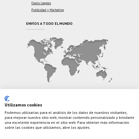
Datos Legales
Publicidad y Marketing
ENVÍOS A TODO EL MUNDO
CONTÁCTANOS
Utilizamos cookies
Podemos utilizarlas para el análisis de los datos de nuestros visitantes,
Teléfono:
(+34) 626 495 499
para mejorar nuestro sitio web, mostrar contenido personalizado y brindarle
una excelente experiencia en el sitio web. Para obtener más información
E-Mail:
info@cazaylibros.com
sobre las cookies que utilizamos, abre los ajustes.