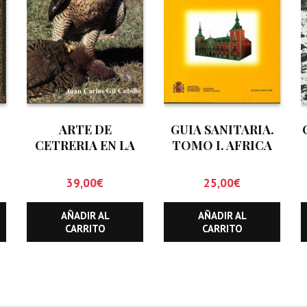
ARTE DE
GUIA SANITARIA.
CETRERIA EN LA
TOMO I. AFRICA
R
NATURALEZA
39,00
€
25,00
€
AÑADIR AL
AÑADIR AL
CARRITO
CARRITO