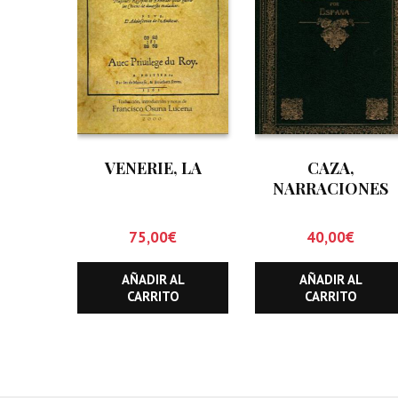
VENERIE, LA
CAZA,
NARRACIONES
CINEGETICAS PO
ESPAÑA, LA
75,00
€
40,00
€
AÑADIR AL
AÑADIR AL
CARRITO
CARRITO