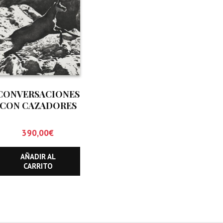
CONVERSACIONES
CON CAZADORES
DE SARRIOS Y
REBECOS
390,00
€
AÑADIR AL
CARRITO