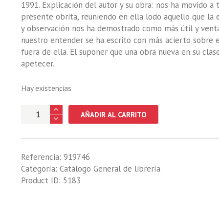
1991. Explicación del autor y su obra: nos ha movido a t
presente obrita, reuniendo en ella lodo aquello que la 
y observación nos ha demostrado como más útil y venta
nuestro entender se ha escrito con más acierto sobre 
fuera de ella. El suponer que una obra nueva en su cla
apetecer.
Hay existencias
TRATADO
AÑADIR AL CARRITO
DE
CAZA
ESCRITO
Referencia:
919746
POR
Categoría:
Catálogo General de librería
LOS
Product ID:
5183
AFICIONADOS
A
ELLA
cantidad