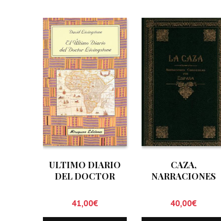
ULTIMO DIARIO
CAZA,
DEL DOCTOR
NARRACIONES
LIVINGSTONE, EL
CINEGETICAS PO
ESPAÑA, LA
41,00
€
40,00
€