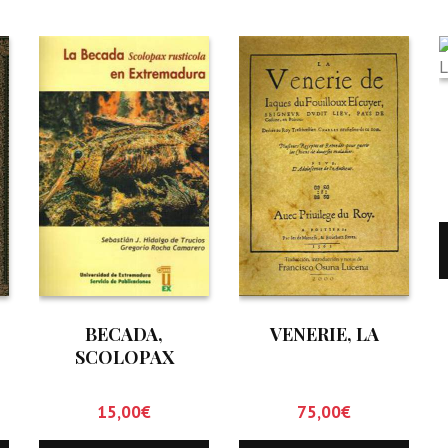
BECADA,
VENERIE, LA
SCOLOPAX
R
RUSTICOLA. EN
EXTREMADURA,
15,00
€
75,00
€
LA