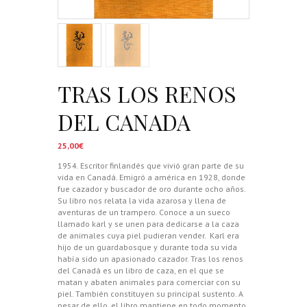
TRAS LOS RENOS
DEL CANADA
25,00
€
1954. Escritor finlandés que vivió gran parte de su
vida en Canadá. Emigró a américa en 1928, donde
fue cazador y buscador de oro durante ocho años.
Su libro nos relata la vida azarosa y llena de
aventuras de un trampero. Conoce a un sueco
llamado karl y se unen para dedicarse a la caza
de animales cuya piel pudieran vender.
Karl era
hijo de un guardabosque y durante toda su vida
había sido un apasionado cazador. Tras los renos
del Canadá es un libro de caza, en el que se
matan y abaten animales para comerciar con su
piel. También constituyen su principal sustento. A
pesar de ello, el libro mantiene en todo momento