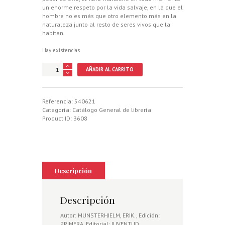
un enorme respeto por la vida salvaje, en la que el
hombre no es más que otro elemento más en la
naturaleza junto al resto de seres vivos que la
habitan.
Hay existencias
TRAS
AÑADIR AL CARRITO
LOS
RENOS
DEL
CANADA
Referencia:
540621
cantidad
Categoría:
Catálogo General de librería
Product ID:
3608
Descripción
Descripción
Autor: MUNSTERHJELM, ERIK., Edición:
PRIMERA, Editorial: JUVENTUD,