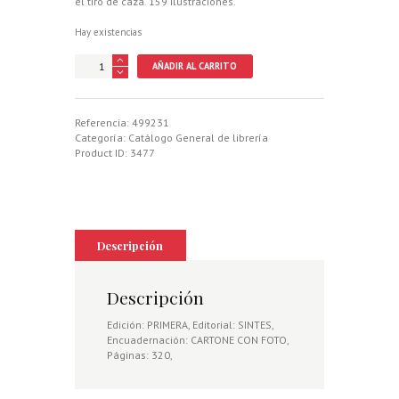
el tiro de caza. 159 ilustraciones.
Hay existencias
TIRO
AÑADIR AL CARRITO
DEPORTIVO.
TIRO
AL
BLANCO.
Referencia:
499231
TIRO
Categoría:
Catálogo General de librería
AL
Product ID:
3477
PICHON.
TIRO
AL
PLATO.
TIRO
DE
Descripción
CAZA.
cantidad
Descripción
Edición: PRIMERA, Editorial: SINTES,
Encuadernación: CARTONE CON FOTO,
Páginas: 320,