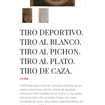
TIRO DEPORTIVO.
TIRO AL BLANCO.
TIRO AL PICHON.
TIRO AL PLATO.
TIRO DE CAZA.
39,00
€
1949. Muy buen libro de consulta, historia de las
armas, posiciones de tiro, modo de apuntar,
educación del cazador, tiro al vuelo, la escopeta,
tiro de pichón y tiro al plato. Clases de caza,
escopeta de caza, cartuchería, adiestramiento en