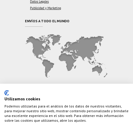
Datos Legales
Publicidad y Marketing
ENVÍOS A TODO EL MUNDO
CONTÁCTANOS
Utilizamos cookies
Podemos utilizarlas para el análisis de los datos de nuestros visitantes,
Teléfono:
(+34) 626 495 499
para mejorar nuestro sitio web, mostrar contenido personalizado y brindarle
una excelente experiencia en el sitio web. Para obtener más información
E-Mail:
info@cazaylibros.com
sobre las cookies que utilizamos, abre los ajustes.