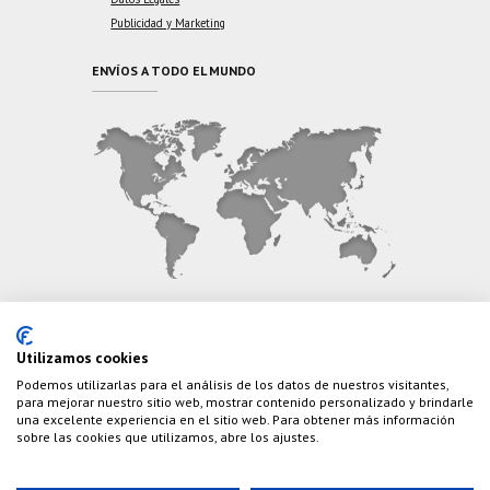
Publicidad y Marketing
ENVÍOS A TODO EL MUNDO
CONTÁCTANOS
Utilizamos cookies
Podemos utilizarlas para el análisis de los datos de nuestros visitantes,
Teléfono:
(+34) 626 495 499
para mejorar nuestro sitio web, mostrar contenido personalizado y brindarle
una excelente experiencia en el sitio web. Para obtener más información
E-Mail:
info@cazaylibros.com
sobre las cookies que utilizamos, abre los ajustes.