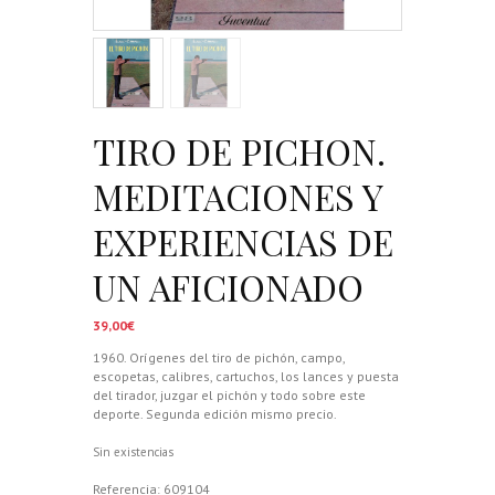
TIRO DE PICHON.
MEDITACIONES Y
EXPERIENCIAS DE
UN AFICIONADO
39,00
€
1960. Orígenes del tiro de pichón, campo,
escopetas, calibres, cartuchos, los lances y puesta
del tirador, juzgar el pichón y todo sobre este
deporte. Segunda edición mismo precio.
Sin existencias
Referencia:
609104