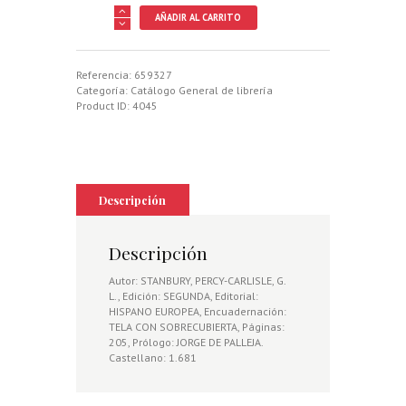
TECNICA
AÑADIR AL CARRITO
DE
TIRO
CON
ESCOPETA
Referencia:
659327
cantidad
Categoría:
Catálogo General de librería
Product ID:
4045
Descripción
Descripción
Autor: STANBURY, PERCY-CARLISLE, G.
L., Edición: SEGUNDA, Editorial:
HISPANO EUROPEA, Encuadernación:
TELA CON SOBRECUBIERTA, Páginas:
205, Prólogo: JORGE DE PALLEJA.
Castellano: 1.681