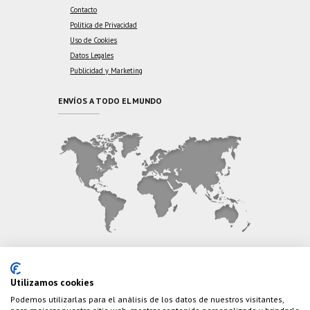
Contacto
Política de Privacidad
Uso de Cookies
Datos Legales
Publicidad y Marketing
ENVÍOS A TODO EL MUNDO
CONTÁCTANOS
Utilizamos cookies
Podemos utilizarlas para el análisis de los datos de nuestros visitantes,
Teléfono:
(+34) 626 495 499