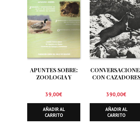
APUNTES SOBRE:
CONVERSACIONE
ZOOLOGIA Y
CON CAZADORE
ENTOMOLOGIA EN
DE SARRIOS Y
LA E.T.S. DE
REBECOS
39,00
€
390,00
€
INGENIEROS DE
MONTES DE
AÑADIR AL
AÑADIR AL
MADRID.
CARRITO
CARRITO
SIGNIFICADO Y
TRATAMIENTO DE
LA FAUNA EN EL