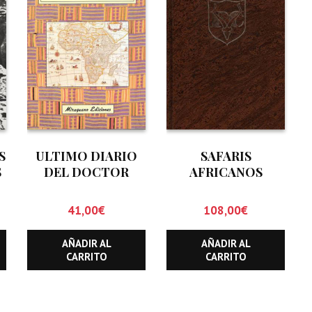
S
ULTIMO DIARIO
SAFARIS
S
DEL DOCTOR
AFRICANOS
LIVINGSTONE, EL
41,00
€
108,00
€
AÑADIR AL
AÑADIR AL
CARRITO
CARRITO