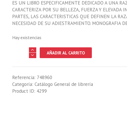
ES UN LIBRO ESPECIFICAMENTE DEDICADO A UNA RAZ
CARACTERIZA POR SU BELLEZA, FUERZA Y ELEVADA IN
PARTES, LAS CARACTERISTICAS QUE DEFINEN LA RAZ
NECESIDAD DE SU ADIESTRAMIENTO. MONOGRAFIA DE 
Hay existencias
SETTER
AÑADIR AL CARRITO
IRLANDES,
EL.
COMO
Referencia:
748960
CRIARLO
Categoría:
Catálogo General de librería
Y
Product ID:
4299
ADIESTRARLO
cantidad