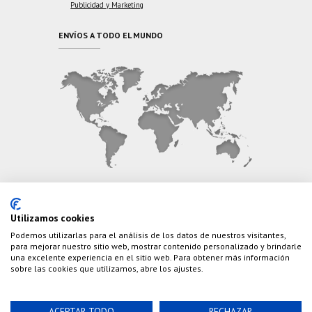
Publicidad y Marketing
ENVÍOS A TODO EL MUNDO
CONTÁCTANOS
Utilizamos cookies
Podemos utilizarlas para el análisis de los datos de nuestros visitantes,
Teléfono:
(+34) 626 495 499
para mejorar nuestro sitio web, mostrar contenido personalizado y brindarle
una excelente experiencia en el sitio web. Para obtener más información
E-Mail:
info@cazaylibros.com
sobre las cookies que utilizamos, abre los ajustes.
ACEPTAR TODO
RECHAZAR