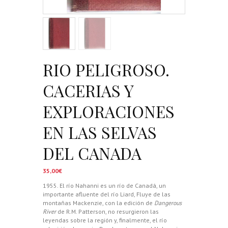
RIO PELIGROSO.
CACERIAS Y
EXPLORACIONES
EN LAS SELVAS
DEL CANADA
35,00
€
1955. El río Nahanni es un río de Canadá, un
importante afluente del río Liard, Fluye de las
montañas Mackenzie, con la edición de
Dangerous
River
de R.M. Patterson, no resurgieron las
leyendas sobre la región y, finalmente, el río