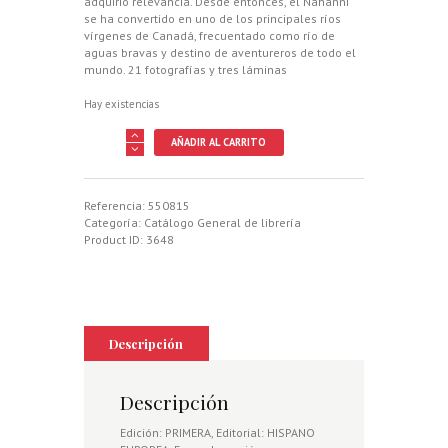
adquirió relevancia. Desde entonces, el Nahanni
se ha convertido en uno de los principales ríos
vírgenes de Canadá, frecuentado como río de
aguas bravas y destino de aventureros de todo el
mundo. 21 fotografías y tres láminas
Hay existencias
RIO
AÑADIR AL CARRITO
PELIGROSO.
CACERIAS
Y
EXPLORACIONES
Referencia:
550815
EN
Categoría:
Catálogo General de librería
LAS
Product ID:
3648
SELVAS
DEL
CANADA
cantidad
Descripción
Descripción
Edición: PRIMERA, Editorial: HISPANO