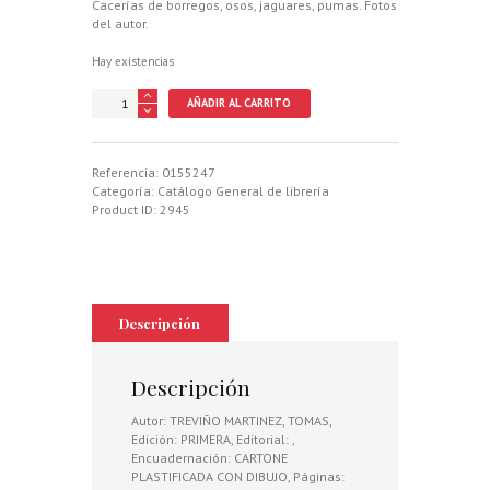
Cacerías de borregos, osos, jaguares, pumas. Fotos
del autor.
Hay existencias
RELATOS
AÑADIR AL CARRITO
DE
CACERIA,
TOMO
TERCERO
Referencia:
0155247
cantidad
Categoría:
Catálogo General de librería
Product ID:
2945
Descripción
Descripción
Autor: TREVIÑO MARTINEZ, TOMAS,
Edición: PRIMERA, Editorial: ,
Encuadernación: CARTONE
PLASTIFICADA CON DIBUJO, Páginas: