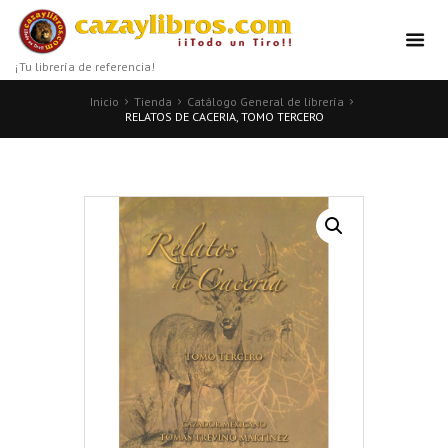
¡Tu librería de referencia!
Inicio
Tienda
Catálogo General de librería
RELATOS DE CACERIA, TOMO TERCERO