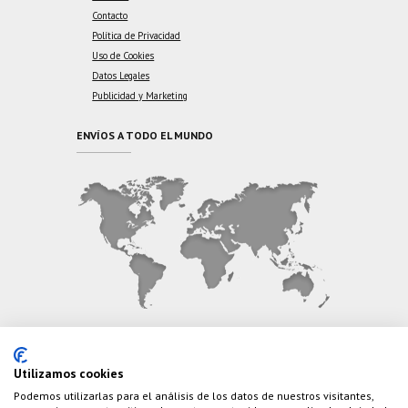
Contacto
Política de Privacidad
Uso de Cookies
Datos Legales
Publicidad y Marketing
ENVÍOS A TODO EL MUNDO
CONTÁCTANOS
Utilizamos cookies
Podemos utilizarlas para el análisis de los datos de nuestros visitantes,
Teléfono:
(+34) 626 495 499