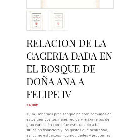
RELACION DE LA
CACERIA DADA EN
EL BOSQUE DE
DOÑA ANA A
FELIPE IV
24,00
€
1984. Debemos precisar que no eran comunes en
estos tiempos los viajes regios, y máxime los de
gran extensión como fue este, debido a la
situación financiera y los gastos que acarreaba,
así como esfuerzos, incomodidades y problemas.