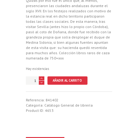
Quizás por eso fue el único que, al menos,
presenciaron las ciudades andaluzas durante el
siglo XVII. En los festejos realizados con motivo de
la estancia real en dicho territorio participaron
todas las clases sociales. De esta manera, tras
visitar Sevilla (antes hizo lo propio con Córdoba),
pasó al coto de Doñana, donde fue recibido con la
grandeza propia que solía desplegar el duque de
Medina Sidonia, si bien algunas fuentes apuntan
de esta visita que: su hacienda quedó resentida
para muchos años. Colección libros raros de caza
numerada de 750+xxx
Hay existencias
RELACION
AÑADIR AL CARRITO
DE
LA
CACERIA
DADA
Referencia:
841402
EN
Categoría:
Catálogo General de librería
EL
Product ID:
4653
BOSQUE
DE
DOÑA
ANA
A