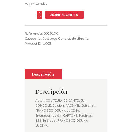
Hay existencias
RAZAS
AÑADIR AL CARRITO
DE
PERROS
DE
RASTRO
Referencia:
0029130
FRANCESES
Categoría:
Catálogo General de librería
EN
Product ID:
1903
EL
SIGLO
XIX,
LAS
cantidad
Descripción
Descripción
Autor: COUTEULX DE CANTELEU,
CONDE LE, Edición: FACSIMIL, Editorial:
FRANCISCO OSUNA LUCENA,
Encuadernación: CARTONE, Páginas:
156, Prólogo: FRANCISCO OSUNA
LUCENA