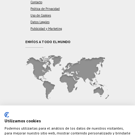
Contacto
Política de Privacidad
Uso de Cookies
Datos Legales
Publicidad y Marketing
ENVÍOS A TODO EL MUNDO
CONTÁCTANOS
Utilizamos cookies
Podemos utilizarlas para el análisis de los datos de nuestros visitantes,
Teléfono:
(+34) 626 495 499
para mejorar nuestro sitio web, mostrar contenido personalizado y brindarle