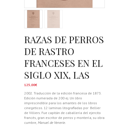
RAZAS DE PERROS
DE RASTRO
FRANCESES EN EL
SIGLO XIX, LAS
125,00
€
2002. Traducción de la edición francesa de 1873.
Edición numerada de 200 ej. Un libro
imprescindible para los amantes de los libros
cinegeticos. 12 laminas litografiadas por Bellier
de Villiers. Fue capitán de caballería del ejercito
francés, gran escritor de perros y montería, su obra
cumbre,
Manuel de Venerie.