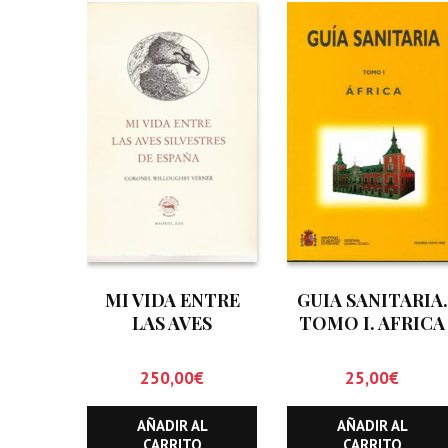
MI VIDA ENTRE
GUIA SANITARIA.
LAS AVES
TOMO I. AFRICA
SILVESTRES DE
ESPAÑA
250,00
€
25,00
€
AÑADIR AL
AÑADIR AL
CARRITO
CARRITO