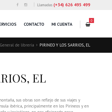
(+34) 626 495 499
Llamadas
0
ERVICIOS
CONTACTO
MI CUENTA
General de librería
PIRINEO Y LOS SARRIOS, EL
RIOS, EL
ontaña, sus obras son reflejo de sus viajes y
nsula ibérica, principalmente en los Pirineos y en