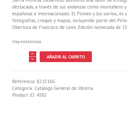
Sierra Morena. Desarrolló asimismo una labor de etnógr
destacada, a través de sus andanzas como montañero y c
españolas e internacionales. El Pirineo y los sarrios, es
fotografías, croquis y mapas, incluyendo parte del Pirin
Obertura de Francisco de León. Edición numerada de 
Hay existencias
PIRINEO
AÑADIR AL CARRITO
Y
LOS
SARRIOS,
Referencia:
821516G
EL
Categoría:
Catálogo General de librería
cantidad
Product ID:
4582