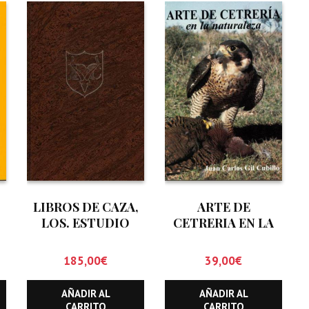
LIBROS DE CAZA,
ARTE DE
LOS. ESTUDIO
CETRERIA EN LA
BIBLIOGRAFICO
NATURALEZA
CINEGETICO
185,00
€
39,00
€
(HASTA
DICIEMBRE DE
AÑADIR AL
AÑADIR AL
1.999)
CARRITO
CARRITO