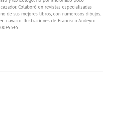
afo y lexicólogo, no por aficionado poco
azador. Colaboró en revistas especializadas
 uno de sus mejores libros, con numerosos dibujos,
eo navarro. Ilustraciones de Francisco Andeyro.
1500+95+5