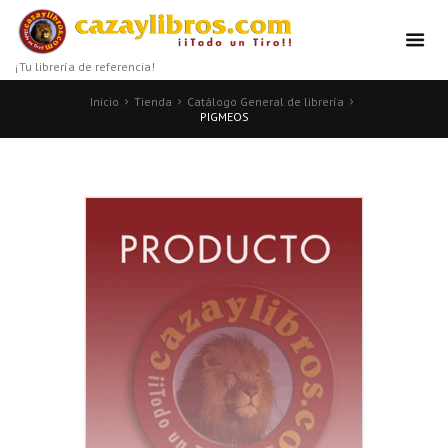
¡Tu librería de referencia!
Inicio
Tienda
Catálogo General de librería
PIGMEOS