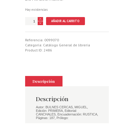
Hay existencias
PERDICES
AÑADIR AL CARRITO
DEL
OLIVAR,
LAS
cantidad
Referencia:
0099070
Categoría:
Catálogo General de librería
Product ID:
2486
Descripción
Descripción
Autor: BULNES CERCAS, MIGUEL,
Edición: PRIMERA, Editorial:
CANCHALES, Encuadernación: RUSTICA,
Páginas: 187, Prólogo: