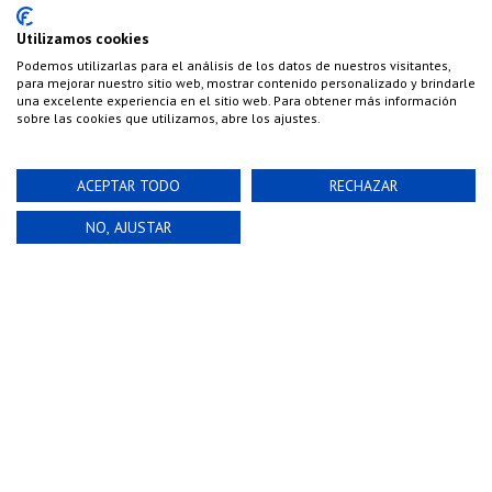
ENVÍOS A TODO EL MUNDO
Utilizamos cookies
Podemos utilizarlas para el análisis de los datos de nuestros visitantes,
para mejorar nuestro sitio web, mostrar contenido personalizado y brindarle
una excelente experiencia en el sitio web. Para obtener más información
sobre las cookies que utilizamos, abre los ajustes.
ACEPTAR TODO
RECHAZAR
NO, AJUSTAR
CONTÁCTANOS
Teléfono:
(+34) 626 495 499
E-Mail:
info@cazaylibros.com