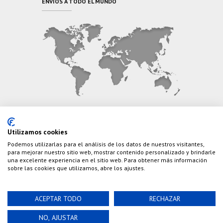
ENVÍOS A TODO EL MUNDO
CONTÁCTANOS
Utilizamos cookies
Podemos utilizarlas para el análisis de los datos de nuestros visitantes,
Teléfono:
(+34) 626 495 499
para mejorar nuestro sitio web, mostrar contenido personalizado y brindarle
una excelente experiencia en el sitio web. Para obtener más información
E-Mail:
info@cazaylibros.com
sobre las cookies que utilizamos, abre los ajustes.
ACEPTAR TODO
RECHAZAR
Powered by©
Nao Grupo de Comunicación, S.L.
©
NO, AJUSTAR
2020 Cazaylibros.com ¡Todo Un Tiro!, todos los