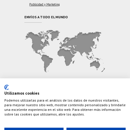
Publicidad y Marketing
ENVÍOS A TODO EL MUNDO
CONTÁCTANOS
Utilizamos cookies
Podemos utilizarlas para el análisis de los datos de nuestros visitantes,
Teléfono:
(+34) 626 495 499
para mejorar nuestro sitio web, mostrar contenido personalizado y brindarle
una excelente experiencia en el sitio web. Para obtener más información
E-Mail:
info@cazaylibros.com
sobre las cookies que utilizamos, abre los ajustes.