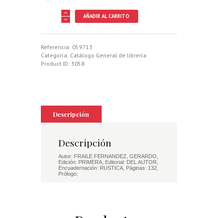
MANUAL
AÑADIR AL CARRITO
PRACTICO
DE
LA
CAZA
Referencia:
059713
DE
Categoría:
Catálogo General de librería
PERDIZ
Product ID:
3058
CON
RECLAMO
cantidad
Descripción
Descripción
Autor: FRAILE FERNANDEZ, GERARDO,
Edición: PRIMERA, Editorial: DEL AUTOR,
Encuadernación: RUSTICA, Páginas: 132,
Prólogo: