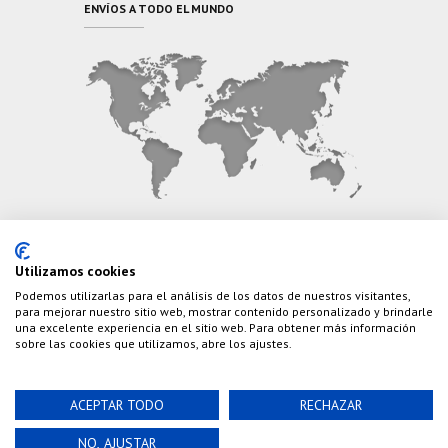
ENVÍOS A TODO EL MUNDO
CONTÁCTANOS
Utilizamos cookies
Podemos utilizarlas para el análisis de los datos de nuestros visitantes,
Teléfono:
(+34) 626 495 499
para mejorar nuestro sitio web, mostrar contenido personalizado y brindarle
una excelente experiencia en el sitio web. Para obtener más información
E-Mail:
info@cazaylibros.com
sobre las cookies que utilizamos, abre los ajustes.
ACEPTAR TODO
RECHAZAR
Powered by©
Nao Grupo de Comunicación, S.L.
©
NO, AJUSTAR
2020 Cazaylibros.com ¡Todo Un Tiro!, todos los