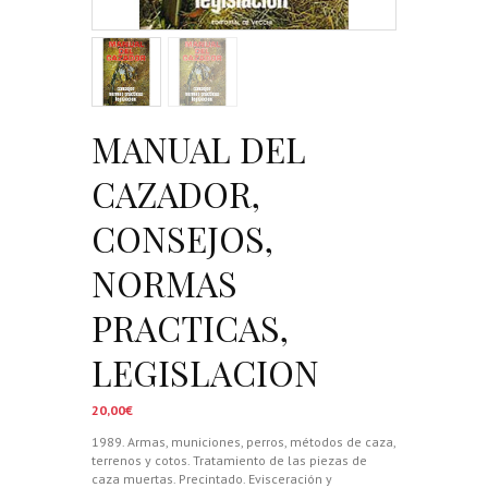
MANUAL DEL
CAZADOR,
CONSEJOS,
NORMAS
PRACTICAS,
LEGISLACION
20,00
€
1989. Armas, municiones, perros, métodos de caza,
terrenos y cotos. Tratamiento de las piezas de
caza muertas. Precintado. Evisceración y