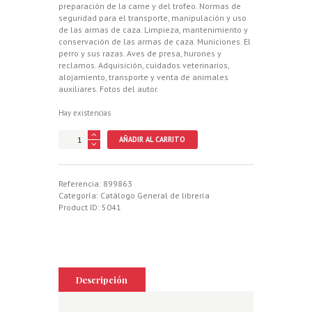
preparación de la carne y del trofeo. Normas de
seguridad para el transporte, manipulación y uso
de las armas de caza. Limpieza, mantenimiento y
conservación de las armas de caza. Municiones. El
perro y sus razas. Aves de presa, hurones y
reclamos. Adquisición, cuidados veterinarios,
alojamiento, transporte y venta de animales
auxiliares. Fotos del autor.
Hay existencias
MANUAL
AÑADIR AL CARRITO
DEL
CAZADOR,
CONSEJOS,
NORMAS
Referencia:
899863
PRACTICAS,
Categoría:
Catálogo General de librería
LEGISLACION
Product ID:
5041
cantidad
Descripción