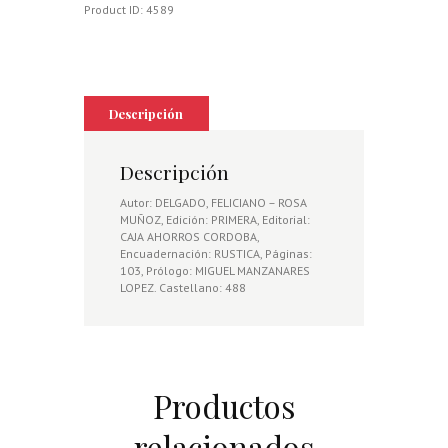
DEL
Product ID:
4589
PALACIO
DE
VIANA,
LOS.
ESTUDIO
BIBLIOGRAFICO
Descripción
cantidad
Descripción
Autor: DELGADO, FELICIANO – ROSA
MUÑOZ, Edición: PRIMERA, Editorial:
CAJA AHORROS CORDOBA,
Encuadernación: RUSTICA, Páginas:
103, Prólogo: MIGUEL MANZANARES
LOPEZ. Castellano: 488
Productos
relacionados