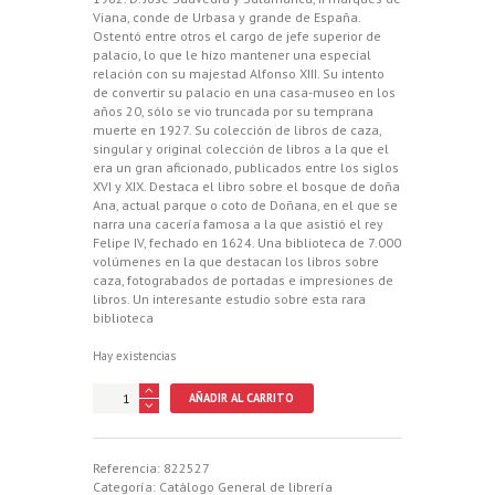
Viana, conde de Urbasa y grande de España.
Ostentó entre otros el cargo de jefe superior de
palacio, lo que le hizo mantener una especial
relación con su majestad Alfonso XIII. Su intento
de convertir su palacio en una casa-museo en los
años 20, sólo se vio truncada por su temprana
muerte en 1927. Su colección de libros de caza,
singular y original colección de libros a la que el
era un gran aficionado, publicados entre los siglos
XVI y XIX. Destaca el libro sobre el bosque de doña
Ana, actual parque o coto de Doñana, en el que se
narra una cacería famosa a la que asistió el rey
Felipe IV, fechado en 1624. Una biblioteca de 7.000
volúmenes en la que destacan los libros sobre
caza, fotograbados de portadas e impresiones de
libros. Un interesante estudio sobre esta rara
biblioteca
Hay existencias
LIBROS
AÑADIR AL CARRITO
DE
CAZA
DE
LA
Referencia:
822527
BIBLIOTECA
Categoría:
Catálogo General de librería