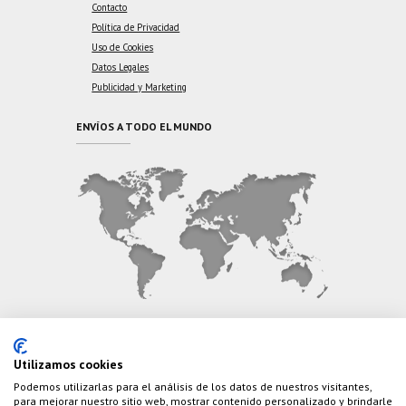
Contacto
Política de Privacidad
Uso de Cookies
Datos Legales
Publicidad y Marketing
ENVÍOS A TODO EL MUNDO
CONTÁCTANOS
Utilizamos cookies
Podemos utilizarlas para el análisis de los datos de nuestros visitantes,
Teléfono:
(+34) 626 495 499
para mejorar nuestro sitio web, mostrar contenido personalizado y brindarle