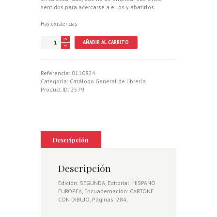
sentidos para acercarse a ellos y abatirlos.
Hay existencias
LEOPARDOS
AÑADIR AL CARRITO
EN
LA
NOCHE
cantidad
Referencia:
0110824
Categoría:
Catálogo General de librería
Product ID:
2579
Descripción
Descripción
Edición: SEGUNDA, Editorial: HISPANO
EUROPEA, Encuadernación: CARTONE
CON DIBUJO, Páginas: 284,