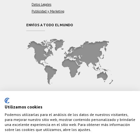
Datos Legales
Publicidad y Marketing
ENVÍOS A TODO EL MUNDO
CONTÁCTANOS
Utilizamos cookies
Podemos utilizarlas para el análisis de los datos de nuestros visitantes,
Teléfono:
(+34) 626 495 499
para mejorar nuestro sitio web, mostrar contenido personalizado y brindarle
una excelente experiencia en el sitio web. Para obtener más información
E-Mail:
info@cazaylibros.com
sobre las cookies que utilizamos, abre los ajustes.