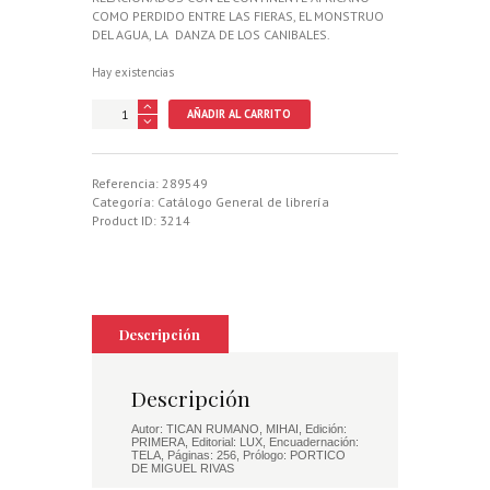
COMO PERDIDO ENTRE LAS FIERAS, EL MONSTRUO
DEL AGUA, LA DANZA DE LOS CANIBALES.
Hay existencias
LAGO
AÑADIR AL CARRITO
DE
LOS
ELEFANTES,
EL
Referencia:
289549
cantidad
Categoría:
Catálogo General de librería
Product ID:
3214
Descripción
Descripción
Autor: TICAN RUMANO, MIHAI, Edición:
PRIMERA, Editorial: LUX, Encuadernación:
TELA, Páginas: 256, Prólogo: PORTICO
DE MIGUEL RIVAS