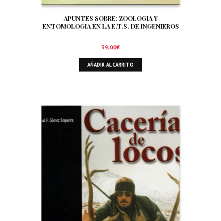
APUNTES SOBRE: ZOOLOGIA Y
ENTOMOLOGIA EN LA E.T.S. DE INGENIEROS
DE MONTES DE MADRID. SIGNIFICADO Y
TRATAMIENTO DE LA FAUNA EN EL AMBITO
39,00
€
FORESTAL. ORNITOFAUNA CINEGETICA
AÑADIR AL CARRITO