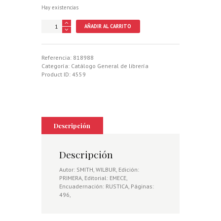
Hay existencias
HOMBRES
AÑADIR AL CARRITO
MUY
HOMBRES
cantidad
Referencia:
818988
Categoría:
Catálogo General de librería
Product ID:
4559
Descripción
Descripción
Autor: SMITH, WILBUR, Edición:
PRIMERA, Editorial: EMECE,
Encuadernación: RUSTICA, Páginas:
496,