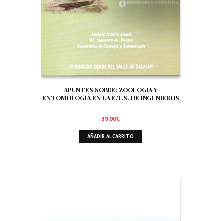
APUNTES SOBRE: ZOOLOGIA Y
ENTOMOLOGIA EN LA E.T.S. DE INGENIEROS
DE MONTES DE MADRID. SIGNIFICADO Y
TRATAMIENTO DE LA FAUNA EN EL AMBITO
39,00
€
FORESTAL. ORNITOFAUNA CINEGETICA
AÑADIR AL CARRITO