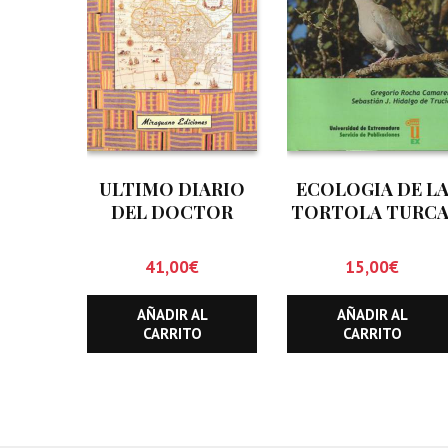
ULTIMO DIARIO
ECOLOGIA DE L
DEL DOCTOR
TORTOLA TURCA
LIVINGSTONE, EL
STREPTOPELIA
DECAOCTO
41,00
€
15,00
€
AÑADIR AL
AÑADIR AL
CARRITO
CARRITO