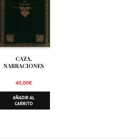
CAZA,
NARRACIONES
CINEGETICAS POR
ESPAÑA, LA
40,00
€
AÑADIR AL
CARRITO