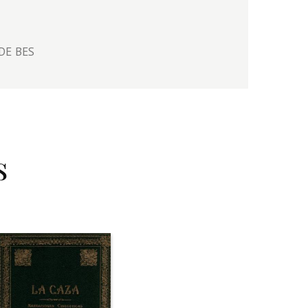
 DE BES
s