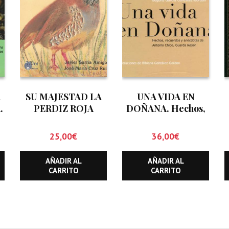
A
SU MAJESTAD LA
UNA VIDA EN
.
PERDIZ ROJA
DOÑANA. Hechos,
(ALECTORIS RUFA)
recuerdos y
anécdotas de
25,00
€
36,00
€
Antonio Chico.
Guarda Mayor
AÑADIR AL
AÑADIR AL
CARRITO
CARRITO