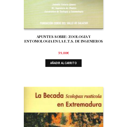
APUNTES SOBRE: ZOOLOGIA Y
ENTOMOLOGIA EN LA E.T.S. DE INGENIEROS
DE MONTES DE MADRID. SIGNIFICADO Y
TRATAMIENTO DE LA FAUNA EN EL AMBITO
39,00
€
FORESTAL. ORNITOFAUNA CINEGETICA
AÑADIR AL CARRITO