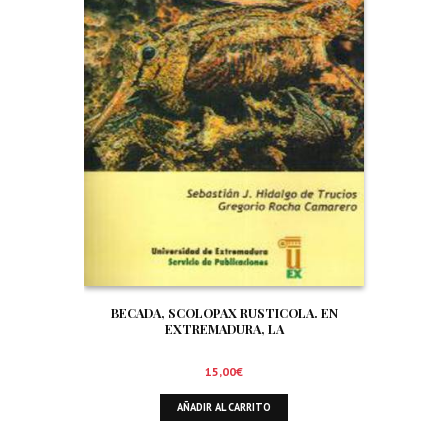
BECADA, SCOLOPAX RUSTICOLA. EN
EXTREMADURA, LA
15,00
€
AÑADIR AL CARRITO