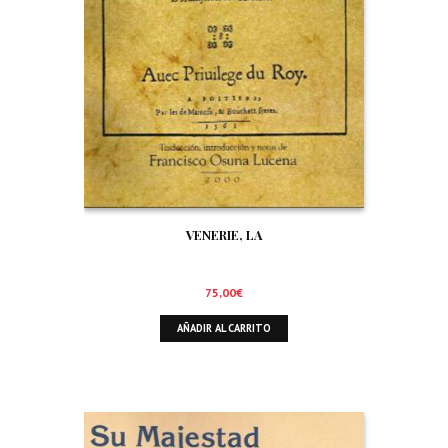
VENERIE, LA
75,00
€
AÑADIR AL CARRITO