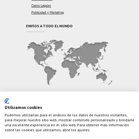
Datos Legales
Publicidad y Marketing
ENVÍOS A TODO EL MUNDO
CONTÁCTANOS
Utilizamos cookies
Podemos utilizarlas para el análisis de los datos de nuestros visitantes,
Teléfono:
(+34) 626 495 499
para mejorar nuestro sitio web, mostrar contenido personalizado y brindarle
una excelente experiencia en el sitio web. Para obtener más información
E-Mail:
info@cazaylibros.com
sobre las cookies que utilizamos, abre los ajustes.