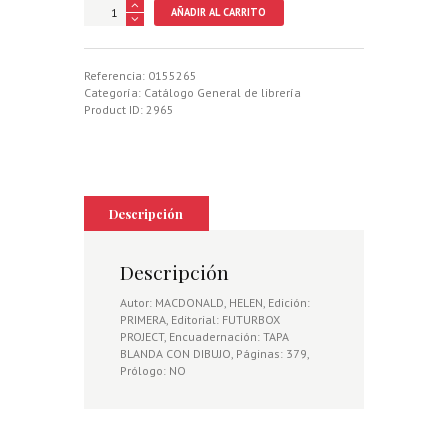
H
AÑADIR AL CARRITO
DE
HALCON
cantidad
Referencia:
0155265
Categoría:
Catálogo General de librería
Product ID:
2965
Descripción
Descripción
Autor: MACDONALD, HELEN, Edición:
PRIMERA, Editorial: FUTURBOX
PROJECT, Encuadernación: TAPA
BLANDA CON DIBUJO, Páginas: 379,
Prólogo: NO