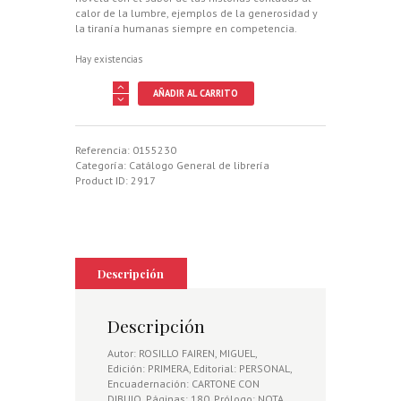
calor de la lumbre, ejemplos de la generosidad y
la tiranía humanas siempre en competencia.
Hay existencias
FIN
AÑADIR AL CARRITO
Y
EL
PRINCIPIO,
EL
Referencia:
0155230
cantidad
Categoría:
Catálogo General de librería
Product ID:
2917
Descripción
Descripción
Autor: ROSILLO FAIREN, MIGUEL,
Edición: PRIMERA, Editorial: PERSONAL,
Encuadernación: CARTONE CON
DIBUJO, Páginas: 180, Prólogo: NOTA