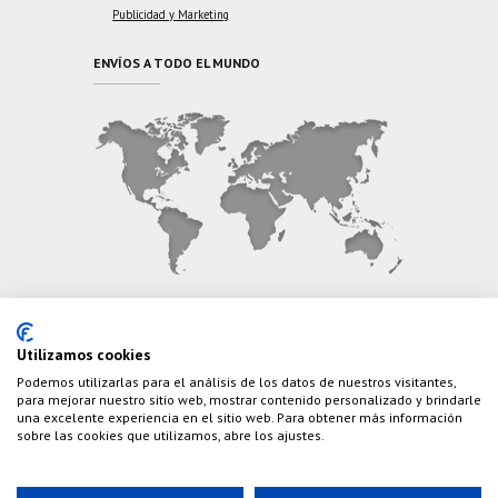
Publicidad y Marketing
ENVÍOS A TODO EL MUNDO
CONTÁCTANOS
Utilizamos cookies
Podemos utilizarlas para el análisis de los datos de nuestros visitantes,
Teléfono:
(+34) 626 495 499
para mejorar nuestro sitio web, mostrar contenido personalizado y brindarle
una excelente experiencia en el sitio web. Para obtener más información
E-Mail:
info@cazaylibros.com
sobre las cookies que utilizamos, abre los ajustes.