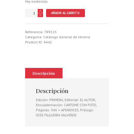
Hay existencias
FAUNA
AÑADIR AL CARRITO
GALLEGA
Y
ALGO
MAS,
Referencia:
789115
LA.
Categoría:
Catálogo General de librería
GALICIA
Product ID:
4442
VIVA.
cantidad
Descripción
Descripción
Edición: PRIMERA, Editorial: EL AUTOR,
Encuadernación: CARTONE CON FOTO,
Páginas: 346 + APENDICES, Prólogo:
JOSE FILGUEIRA VALVERDE