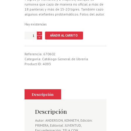
rumorea que cazo de manera no oficial a más de
18 panteras y más de 15-20 tigres. También cazo
algunos elefantes problemáticos. Fotos del autor.
Hay existencias
ESTO
AÑADIR AL CARRITO
ES
LA
JUNGLA
cantidad
Referencia:
670602
Categoría:
Catálogo General de librería
Product ID:
4093
Descripción
Descripción
Autor: ANDERSON, KENNETH, Edición:
PRIMERA, Editorial: JUVENTUD,
Encuadernación: TELA CON